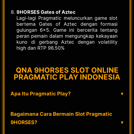
9HORSES Gates of Aztec
Lagi-lagi Pragmatic meluncurkan game slot
bertema Gates of Aztec dengan formasi
gulungan 6x5. Game ini bercerita tentang
peran pemain dalam mengungkap kekayaan
kuno di gerbang Aztec dengan volatility
high dan RTP 96.50%
QNA 9HORSES SLOT ONLINE
PRAGMATIC PLAY INDONESIA
Apa Itu Pragmatic Play?
▾
Bagaimana Cara Bermain Slot Pragmatic
9HORSES?
▾