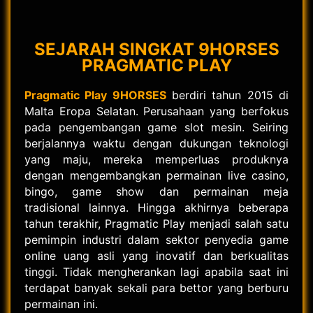
SEJARAH SINGKAT 9HORSES
PRAGMATIC PLAY
Pragmatic Play 9HORSES
berdiri tahun 2015 di
Malta Eropa Selatan. Perusahaan yang berfokus
pada pengembangan game slot mesin. Seiring
berjalannya waktu dengan dukungan teknologi
yang maju, mereka memperluas produknya
dengan mengembangkan permainan live casino,
bingo, game show dan permainan meja
tradisional lainnya. Hingga akhirnya beberapa
tahun terakhir, Pragmatic Play menjadi salah satu
pemimpin industri dalam sektor penyedia game
online uang asli yang inovatif dan berkualitas
tinggi. Tidak mengherankan lagi apabila saat ini
terdapat banyak sekali para bettor yang berburu
permainan ini.