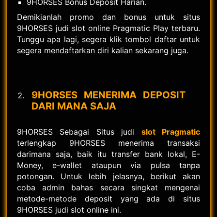
9HORSES Bonus Deposit Harian.
Demikianlah promo dan bonus untuk situs
9HORSES judi slot online Pragmatic Play terbaru.
Tunggu apa lagi, segera klik tombol daftar untuk
segera mendaftarkan diri kalian sekarang juga.
9HORSES MENERIMA DEPOSIT
DARI MANA SAJA
9HORSES Sebagai Situs judi
slot Pragmatic
terlengkap 9HORSES menerima transaksi
darimana saja, baik itu transfer bank lokal, E-
Money, e-wallet ataupun via pulsa tanpa
potongan. Untuk lebih jelasnya, berikut akan
coba admin bahas secara singkat mengenai
metode-metode deposit yang ada di situs
9HORSES judi slot online ini.