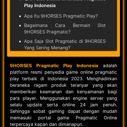
Play Indonesia
Apa Itu 9HORSES Pragmatic Play?
Bagaimana Cara Bermain Slot
9HORSES Pragmatic?
Apa Saja Slot Pragmatic di 9HORSES
Yang Sering Menang?
9HORSES Pragmatic Play Indonesia
adalah
platform resmi penyedia game online pragmatic
play terbaik di Indonesia 2023. Menghadirkan
beraneka ragam produk teranyar yang akan
memberikan keamanan dan kenyamanan bagi
para player. Menggunakan engine server yang
selalu update serta online 24 jam penuh.
Sehingga sobat gaming dapat dengan mudah
memasuki portal game Pragmatic Online
terpercaya kapan dan dimanapun.