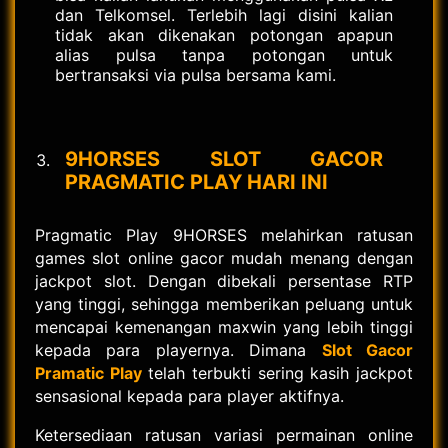
dan Telkomsel. Terlebih lagi disini kalian
tidak akan dikenakan potongan apapun
alias pulsa tanpa potongan untuk
bertransaksi via pulsa bersama kami.
9HORSES SLOT GACOR
PRAGMATIC PLAY HARI INI
Pragmatic Play 9HORSES melahirkan ratusan
games slot online gacor mudah menang dengan
jackpot slot. Dengan dibekali persentase RTP
yang tinggi, sehingga memberikan peluang untuk
mencapai kemenangan maxwin yang lebih tinggi
kepada para playernya. Dimana
Slot Gacor
Pramatic Play
telah terbukti sering kasih jackpot
sensasional kepada para player aktifnya.
Ketersediaan ratusan variasi permainan online