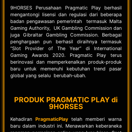
9HORSES Perusahaan Pragmatic Play berhasil
mengantongi lisensi dan regulasi dari beberapa
badan pengawasan pemerintah termasuk Malta
Gaming Authority, UK Gambling Commission dan
juga Gibraltar Gambling Commission. Berbagai
penghargaan pun berhasil diraihnya termasuk
“Slot Provider of The Year” di International
Gaming Awards 2020. Pragmatic Play terus
berinovasi dan memperkenalkan produk-produk
baru untuk memenuhi kebutuhan trend pasar
global yang selalu berubah-ubah.
PRODUK PRAGMATIC PLAY di
9HORSES
Kehadiran
PragmaticPlay
telah memberi warna
baru dalam industri ini. Menawarkan keberaneka