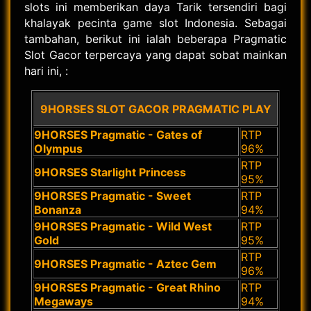
slots ini memberikan daya Tarik tersendiri bagi
khalayak pecinta game slot Indonesia. Sebagai
tambahan, berikut ini ialah beberapa Pragmatic
Slot Gacor terpercaya yang dapat sobat mainkan
hari ini, :
9HORSES SLOT GACOR PRAGMATIC PLAY
9HORSES Pragmatic - Gates of
RTP
Olympus
96%
RTP
9HORSES Starlight Princess
95%
9HORSES Pragmatic - Sweet
RTP
Bonanza
94%
9HORSES Pragmatic - Wild West
RTP
Gold
95%
RTP
9HORSES Pragmatic - Aztec Gem
96%
9HORSES Pragmatic - Great Rhino
RTP
Megaways
94%